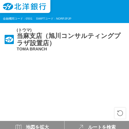
金融機関コード : 0501
SWIFTコード : NORPJPJP
(トウマ)
当麻支店（旭川コンサルティングプ
ラザ設置店）
TOMA BRANCH
地図を拡大
ルートを検索