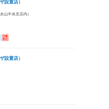
ザ設置店）
号（永山中央支店内）
ザ設置店）