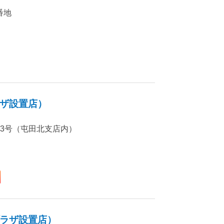
番地
ザ設置店）
番33号（屯田北支店内）
ラザ設置店）