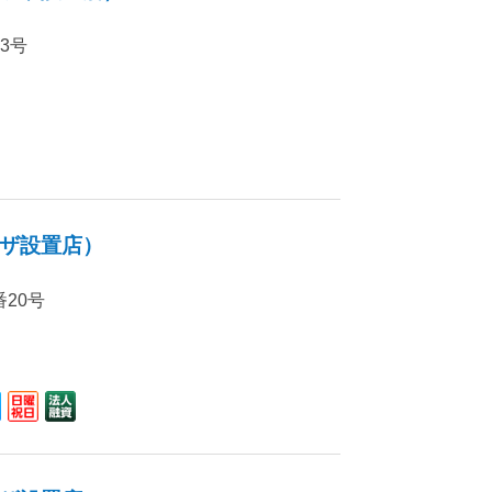
33号
ザ設置店）
番20号