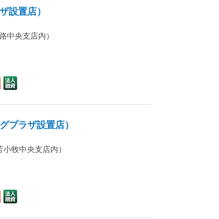
ザ設置店）
（釧路中央支店内）
グプラザ設置店）
号（苫小牧中央支店内）